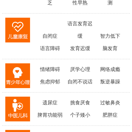
乏
性早熟
测
语言发育迟
自闭症
缓
智力低下
语言障碍
发育迟缓
脑发育
情绪障碍
厌学心理
网络成瘾
焦虑抑郁
自闭不说话
叛逆暴躁
遗尿症
挑食厌食
过敏鼻炎
脾胃功能弱
个子矮小
肥胖症