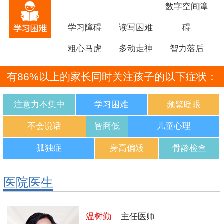
数字空间障
学习障碍
读写困难
碍
粗心马虎
多动走神
智力落后
有86%以上的家长同时关注孩子的以下症状：
注意力不集中
学习困难
频繁眨眼
不会说话
智商低
儿童心理
孤独症
身高偏矮
骨龄检查
医院医生
温树勤
主任医师