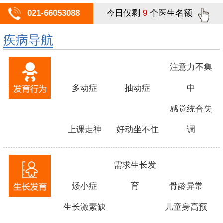
021-66053088
今日仅剩
9
个医生名额
疾病导航
注意力不集
多动症
抽动症
中
感觉统合失
上课走神
好动坐不住
调
需求生长发
矮小症
育
骨龄异常
生长激素缺
儿童身高预